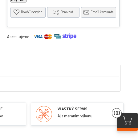
Do obľúbených
Porovnať
Email kamaráta
Akceptujeme
RE
VLASTNÝ SERVIS
(0)
ov
Aj s meraním výkonu