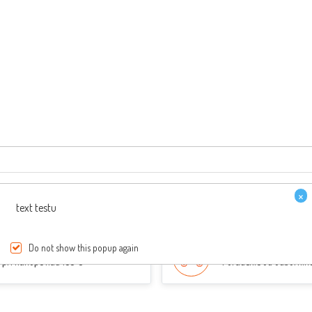
×
text testu
PREPRAVA ZDARMA
ŠPECIALISTI NA SKÚT
Do not show this popup again
pri nákupe nad 150 €
Poradenie od odborník