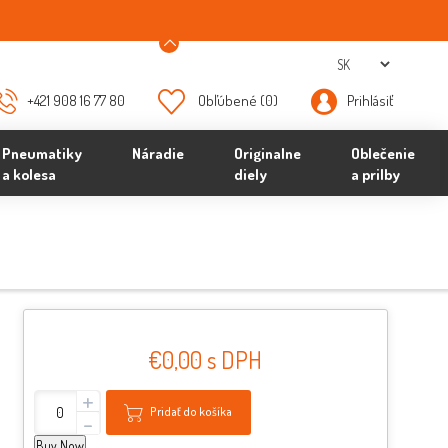
+421 908 16 77 80
Obľúbené
(0)
Prihlásiť
Pneumatiky
Náradie
Originalne
Oblečenie
a kolesa
diely
a prilby
€0,00 s DPH
+
Pridať do košíka
-
Buy Now