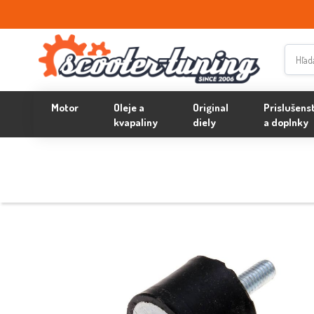
Motor
Oleje a
Original
Prislušens
kvapaliny
diely
a doplnky