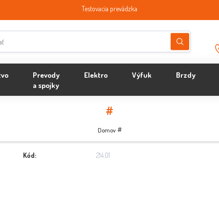
Testovacia prevádzka
tvo
Prevody
Elektro
Výfuk
Brzdy
a spojky
#
#
Domov
Kód:
214.01