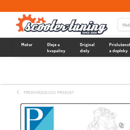
Motor
Oleje a
Original
Prislušens
kvapaliny
diely
a doplnky
PREDCHÁDZAJÚCI PRODUKT