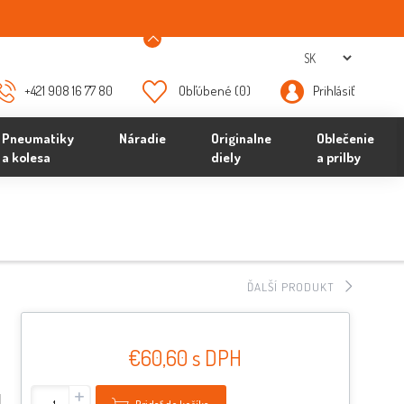
+421 908 16 77 80
Obľúbené
(0)
Prihlásiť
Pneumatiky
Náradie
Originalne
Oblečenie
a kolesa
diely
a prilby
ĎALŠÍ PRODUKT
€60,60 s DPH
+