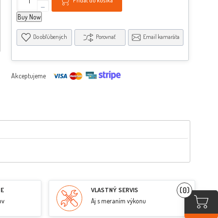
Pridať do košíka
-
Buy Now
Do obľúbených
Porovnať
Email kamaráta
Akceptujeme
(0)
RE
VLASTNÝ SERVIS
ov
Aj s meraním výkonu