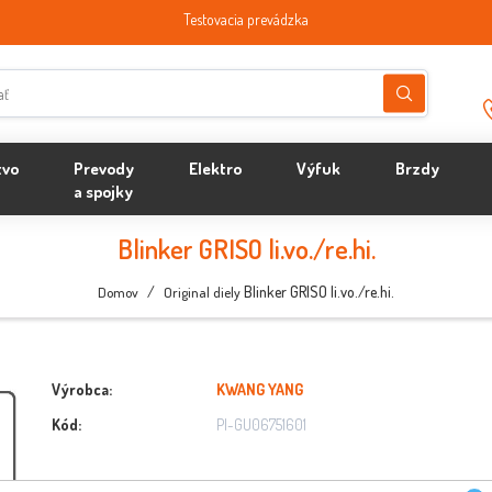
Testovacia prevádzka
tvo
Prevody
Elektro
Výfuk
Brzdy
a spojky
Blinker GRISO li.vo./re.hi.
/
Blinker GRISO li.vo./re.hi.
Domov
Original diely
Výrobca:
KWANG YANG
Kód:
PI-GU06751601