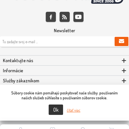
Newsletter
Kontaktujte nás
Informácie
Služby zákazníkom
Môj účet
Súbory cookie nám pomáhajú poskytovať naše služby. používaním
našich služieb súhlasíte s používaním súborov cookie.
Ok
Copyright © 2026 Scooter-Tuning SK. Všetky práva vyhradené.
čítať viac