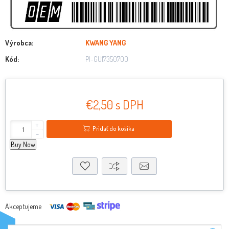
Výrobca:
KWANG YANG
Kód:
PI-GU17350700
€2,50 s DPH
+
Pridať do košíka
-
Buy Now
Akceptujeme