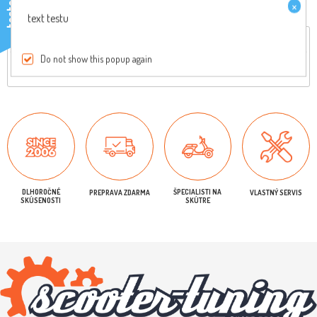
×
testo
text testu
Celkový popis
Reviews
Do not show this popup again
Originálny diel, pre viac informácií nás kontaktujte
DLHOROČNÉ
ŠPECIALISTI NA
PREPRAVA ZDARMA
VLASTNÝ SERVIS
SKÚSENOSTI
SKÚTRE