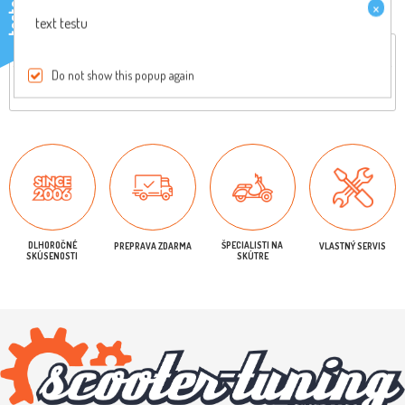
×
testo
text testu
Celkový popis
Reviews
Do not show this popup again
Originálny diel, pre viac informácií nás kontaktujte
DLHOROČNÉ
ŠPECIALISTI NA
PREPRAVA ZDARMA
VLASTNÝ SERVIS
SKÚSENOSTI
SKÚTRE