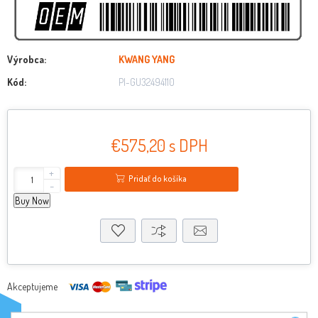
Výrobca:
KWANG YANG
Kód:
PI-GU32494110
€575,20 s DPH
+
Pridať do košíka
-
Buy Now
Akceptujeme