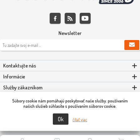
Newsletter
Kontaktujte nás
Informácie
Služby zákazníkom
Môj účet
Súbory cookie nám pomáhajú poskytovať naše služby. používaním
našich služieb súhlasíte s používaním súborov cookie.
Ok
Copyright © 2026 Scooter-Tuning SK. Všetky práva vyhradené.
čítať viac