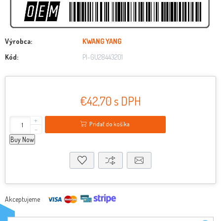
Výrobca:
KWANG YANG
Kód:
PI-GU28443201
€42,70 s DPH
+
Pridať do košíka
-
Buy Now
Akceptujeme