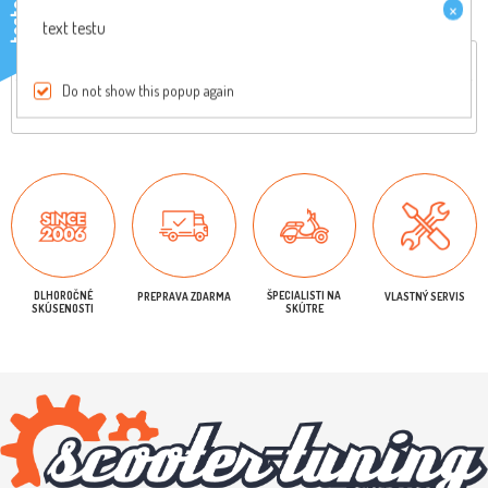
×
testo
text testu
Celkový popis
Reviews
Do not show this popup again
Originálny diel, pre viac informácií nás kontaktujte
DLHOROČNÉ
ŠPECIALISTI NA
PREPRAVA ZDARMA
VLASTNÝ SERVIS
SKÚSENOSTI
SKÚTRE