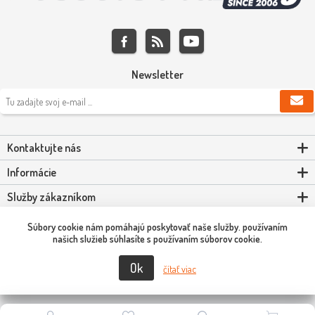
Newsletter
Kontaktujte nás
Informácie
Služby zákazníkom
Môj účet
Súbory cookie nám pomáhajú poskytovať naše služby. používaním
našich služieb súhlasíte s používaním súborov cookie.
Ok
Copyright © 2026 Scooter-Tuning SK. Všetky práva vyhradené.
čítať viac