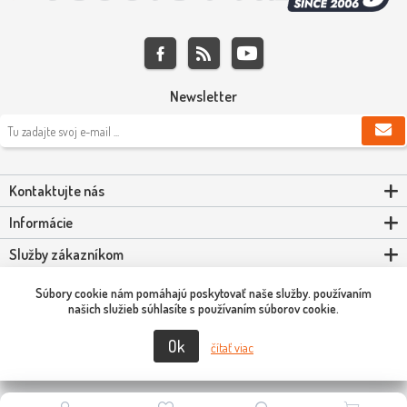
Newsletter
Kontaktujte nás
Informácie
Služby zákazníkom
Môj účet
Súbory cookie nám pomáhajú poskytovať naše služby. používaním
našich služieb súhlasíte s používaním súborov cookie.
Ok
Copyright © 2026 Scooter-Tuning SK. Všetky práva vyhradené.
čítať viac