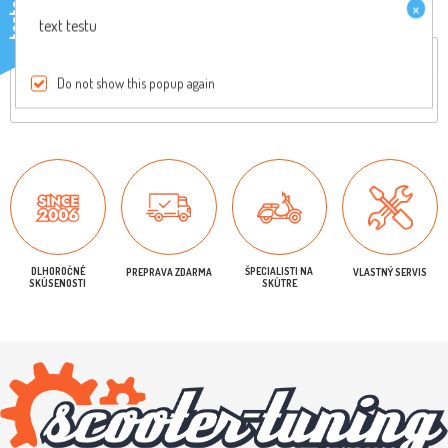
×
testo
text testu
Celkový popis
Reviews
Do not show this popup again
Originálny diel, pre viac informácií nás kontaktujte
DLHOROČNÉ
ŠPECIALISTI NA
PREPRAVA ZDARMA
VLASTNÝ SERVIS
SKÚSENOSTI
SKÚTRE