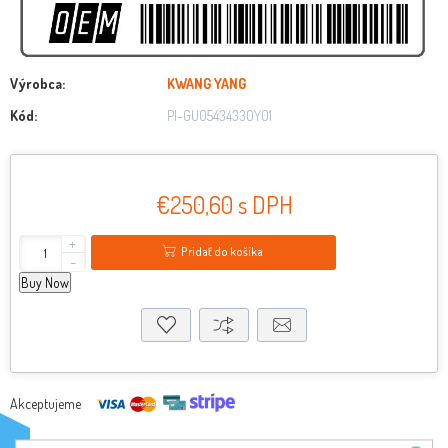
Výrobca:
KWANG YANG
Kód:
PI-GU05434330Y01
€250,60 s DPH
+
Pridať do košíka
-
Buy Now
Akceptujeme