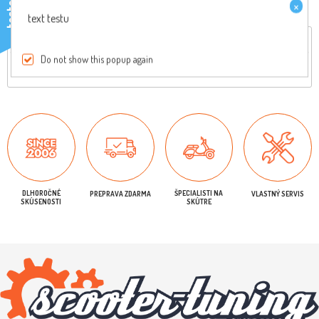
×
testo
text testu
Celkový popis
Reviews
Do not show this popup again
Originálny diel, pre viac informácií nás kontaktujte
DLHOROČNÉ
ŠPECIALISTI NA
PREPRAVA ZDARMA
VLASTNÝ SERVIS
SKÚSENOSTI
SKÚTRE