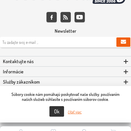
Newsletter
Kontaktujte nás
Informácie
Služby zákazníkom
Môj účet
Súbory cookie nám pomáhajú poskytovať naše služby. používaním
našich služieb súhlasíte s používaním súborov cookie.
Ok
Copyright © 2026 Scooter-Tuning SK. Všetky práva vyhradené.
čítať viac