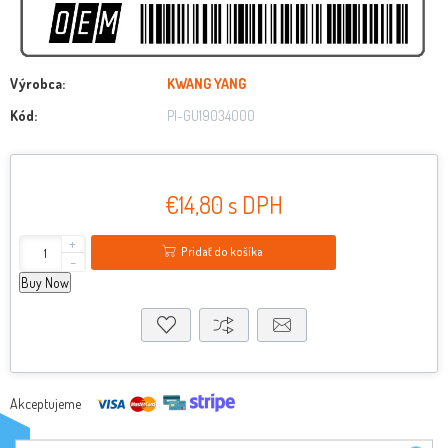
Výrobca:
KWANG YANG
Kód:
PI-GU19034000
€14,80 s DPH
+
Pridať do košíka
-
Buy Now
Akceptujeme