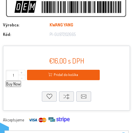
Výrobca:
KWANG YANG
Kód:
PI-GU97202665
€16,00 s DPH
+
Pridať do košíka
-
Buy Now
Akceptujeme