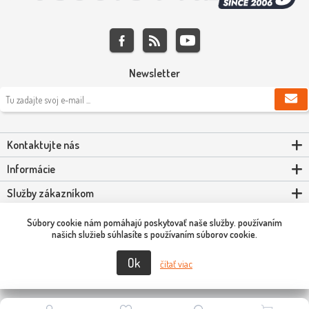
Newsletter
Kontaktujte nás
Informácie
Služby zákazníkom
Môj účet
Súbory cookie nám pomáhajú poskytovať naše služby. používaním
našich služieb súhlasíte s používaním súborov cookie.
Ok
Copyright © 2026 Scooter-Tuning SK. Všetky práva vyhradené.
čítať viac