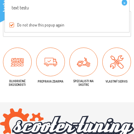
×
testo
text testu
Celkový popis
Reviews
Do not show this popup again
Originálny diel, pre viac informácií nás kontaktujte
DLHOROČNÉ
ŠPECIALISTI NA
PREPRAVA ZDARMA
VLASTNÝ SERVIS
SKÚSENOSTI
SKÚTRE