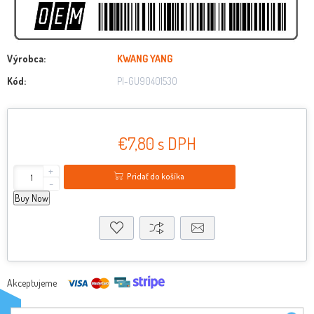
Výrobca:
KWANG YANG
Kód:
PI-GU90401530
€7,80 s DPH
+
Pridať do košíka
-
Buy Now
Akceptujeme