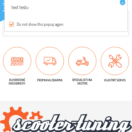
×
testo
text testu
Celkový popis
Reviews
Do not show this popup again
Originálny diel, pre viac informácií nás kontaktujte
DLHOROČNÉ
ŠPECIALISTI NA
PREPRAVA ZDARMA
VLASTNÝ SERVIS
SKÚSENOSTI
SKÚTRE