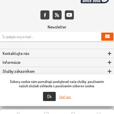
Newsletter
Kontaktujte nás
Informácie
Služby zákazníkom
Môj účet
Súbory cookie nám pomáhajú poskytovať naše služby. používaním
našich služieb súhlasíte s používaním súborov cookie.
Ok
čítať viac
Copyright © 2026 Scooter-Tuning SK. Všetky práva vyhradené.