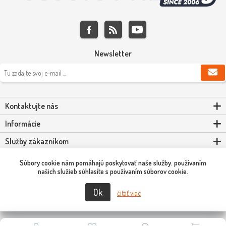
Newsletter
Kontaktujte nás
Informácie
Služby zákazníkom
Môj účet
Súbory cookie nám pomáhajú poskytovať naše služby. používaním
našich služieb súhlasíte s používaním súborov cookie.
Ok
Copyright © 2026 Scooter-Tuning SK. Všetky práva vyhradené.
čítať viac