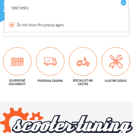
×
testo
text testu
Celkový popis
Reviews
Do not show this popup again
Originálny diel, pre viac informácií nás kontaktujte
DLHOROČNÉ
ŠPECIALISTI NA
PREPRAVA ZDARMA
VLASTNÝ SERVIS
SKÚSENOSTI
SKÚTRE