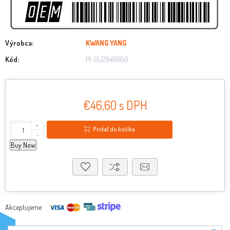
Výrobca:
KWANG YANG
Kód:
PI-GU29451850
€46,60 s DPH
+
Pridať do košíka
-
Buy Now
Akceptujeme