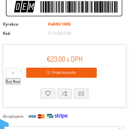
Výrobca:
KWANG YANG
Kód:
PI-GU31037015
€23,00 s DPH
+
Pridať do košíka
-
Buy Now
Akceptujeme