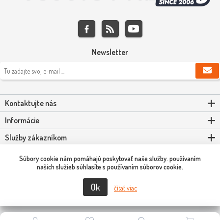
Newsletter
Kontaktujte nás
Informácie
Služby zákazníkom
Môj účet
Súbory cookie nám pomáhajú poskytovať naše služby. používaním
našich služieb súhlasíte s používaním súborov cookie.
Ok
Copyright © 2026 Scooter-Tuning SK. Všetky práva vyhradené.
čítať viac