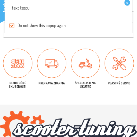
×
testo
text testu
Celkový popis
Reviews
Do not show this popup again
Originálny diel, pre viac informácií nás kontaktujte
DLHOROČNÉ
ŠPECIALISTI NA
PREPRAVA ZDARMA
VLASTNÝ SERVIS
SKÚSENOSTI
SKÚTRE