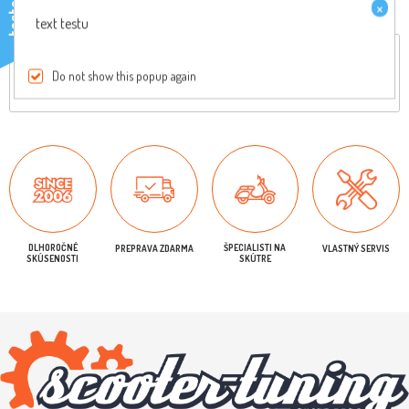
×
testo
text testu
Celkový popis
Reviews
Do not show this popup again
Originálny diel, pre viac informácií nás kontaktujte
DLHOROČNÉ
ŠPECIALISTI NA
PREPRAVA ZDARMA
VLASTNÝ SERVIS
SKÚSENOSTI
SKÚTRE