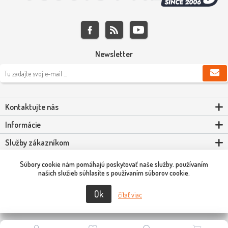
Newsletter
Kontaktujte nás
Informácie
Služby zákazníkom
Môj účet
Súbory cookie nám pomáhajú poskytovať naše služby. používaním
našich služieb súhlasíte s používaním súborov cookie.
Ok
Copyright © 2026 Scooter-Tuning SK. Všetky práva vyhradené.
čítať viac