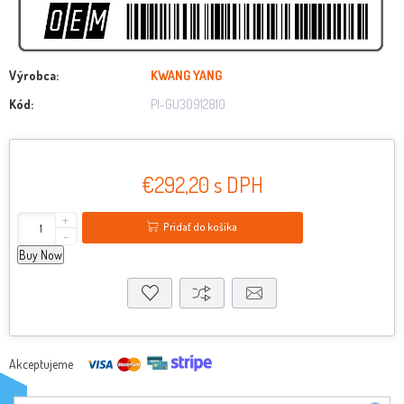
Výrobca:
KWANG YANG
Kód:
PI-GU30912810
€292,20 s DPH
+
Pridať do košíka
-
Buy Now
Akceptujeme