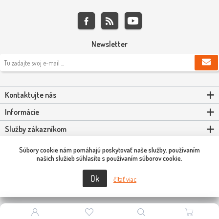
Newsletter
Kontaktujte nás
Informácie
Služby zákazníkom
Môj účet
Súbory cookie nám pomáhajú poskytovať naše služby. používaním
našich služieb súhlasíte s používaním súborov cookie.
Ok
Copyright © 2026 Scooter-Tuning SK. Všetky práva vyhradené.
čítať viac