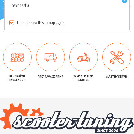
×
testo
text testu
Reviews
Do not show this popup again
Iba registrovaní užívatelia môžu písať recenzie
DLHOROČNÉ
ŠPECIALISTI NA
PREPRAVA ZDARMA
VLASTNÝ SERVIS
SKÚSENOSTI
SKÚTRE