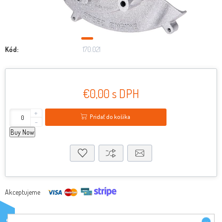
Kód:
170.021
€0,00 s DPH
+
Pridať do košíka
-
Buy Now
Akceptujeme