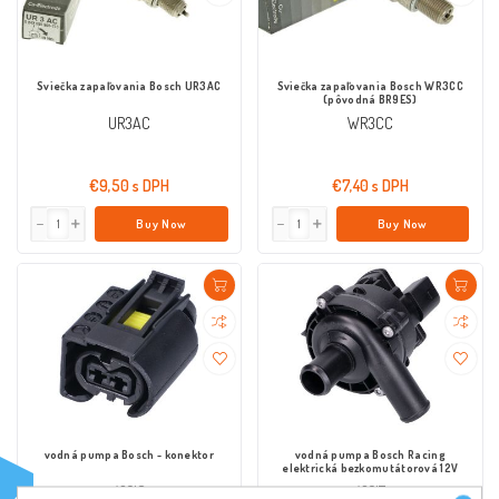
Sviečka zapaľovania Bosch UR3AC
Sviečka zapaľovania Bosch WR3CC
(pôvodná BR9ES)
UR3AC
WR3CC
€9,50 s DPH
€7,40 s DPH
Buy Now
Buy Now
vodná pumpa Bosch - konektor
vodná pumpa Bosch Racing
elektrická bezkomutátorová 12V
43218
43217