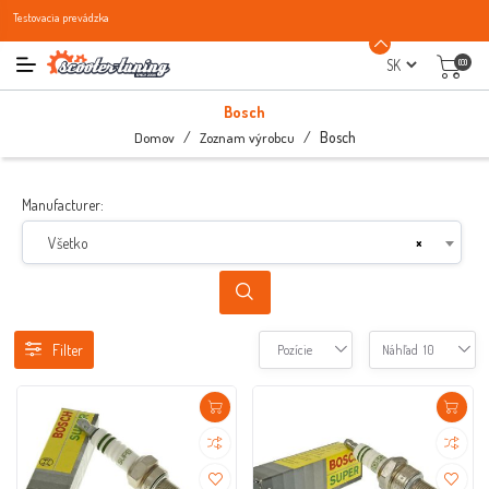
Testovacia prevádzka
(0)
Bosch
/
/
Bosch
Domov
Zoznam výrobcu
Manufacturer:
Všetko
×
Filter
Pozície
Náhľad
10