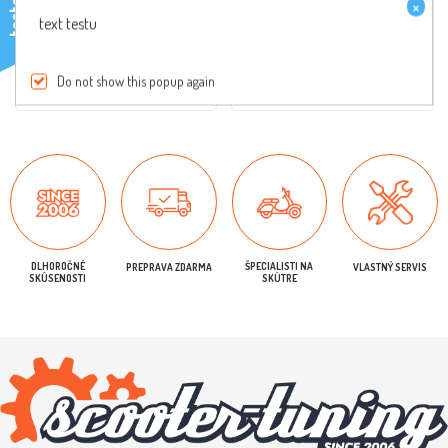
×
testo
text testu
€5,50 s DPH
€94,90 s DPH
Do not show this popup again
Buy Now
Buy Now
DLHOROČNÉ
ŠPECIALISTI NA
PREPRAVA ZDARMA
VLASTNÝ SERVIS
SKÚSENOSTI
SKÚTRE