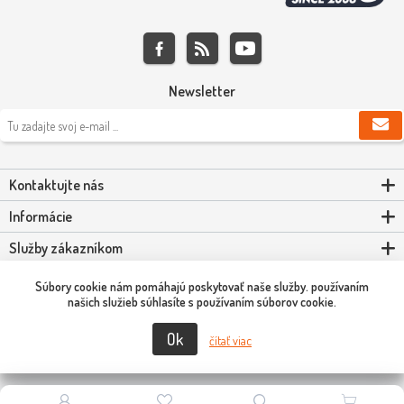
Newsletter
Kontaktujte nás
Informácie
Služby zákazníkom
Môj účet
Súbory cookie nám pomáhajú poskytovať naše služby. používaním
našich služieb súhlasíte s používaním súborov cookie.
Ok
Copyright © 2026 Scooter-Tuning SK. Všetky práva vyhradené.
čítať viac