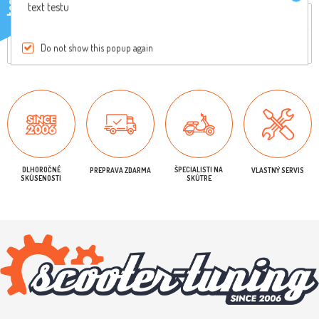
testo
text testu
Reviews
Iba registrovaní užívatelia môžu písať recenzie
Do not show this popup again
DLHOROČNÉ
ŠPECIALISTI NA
PREPRAVA ZDARMA
VLASTNÝ SERVIS
SKÚSENOSTI
SKÚTRE