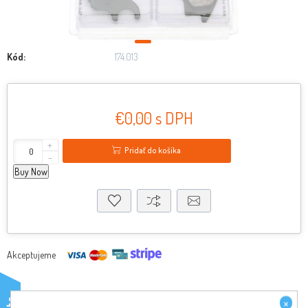
Kód:
174.013
€0,00 s DPH
+
Pridať do košíka
-
Buy Now
Akceptujeme
×