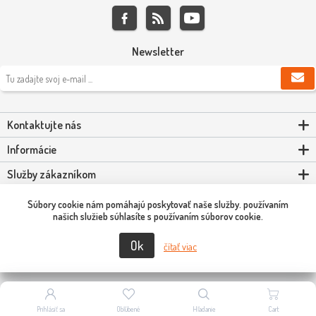
Newsletter
Kontaktujte nás
Informácie
Služby zákazníkom
Môj účet
Súbory cookie nám pomáhajú poskytovať naše služby. používaním
našich služieb súhlasíte s používaním súborov cookie.
Ok
Copyright © 2026 Scooter-Tuning SK. Všetky práva vyhradené.
čítať viac
Prihlásiť sa
Obľúbené
Hľadanie
Cart