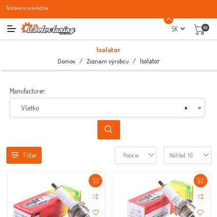
Testovacia prevádzka
(0)
Isolator
/
/
Isolator
Domov
Zoznam výrobcu
Manufacturer:
Všetko
×
Filter
Pozície
Náhľad
10