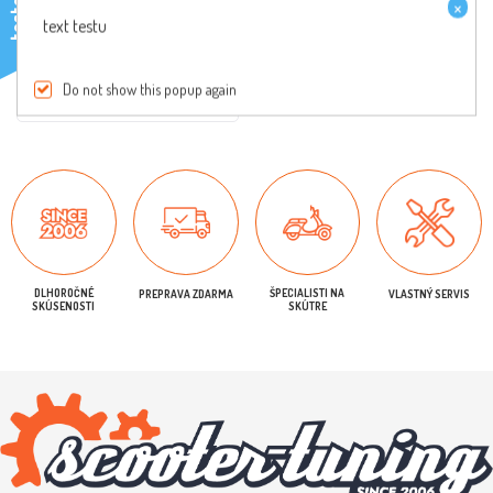
×
testo
text testu
€7,00 s DPH
Do not show this popup again
Buy Now
DLHOROČNÉ
ŠPECIALISTI NA
PREPRAVA ZDARMA
VLASTNÝ SERVIS
SKÚSENOSTI
SKÚTRE