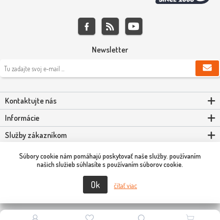
Newsletter
Kontaktujte nás
Informácie
Služby zákazníkom
Môj účet
Súbory cookie nám pomáhajú poskytovať naše služby. používaním
našich služieb súhlasíte s používaním súborov cookie.
Ok
Copyright © 2026 Scooter-Tuning SK. Všetky práva vyhradené.
čítať viac