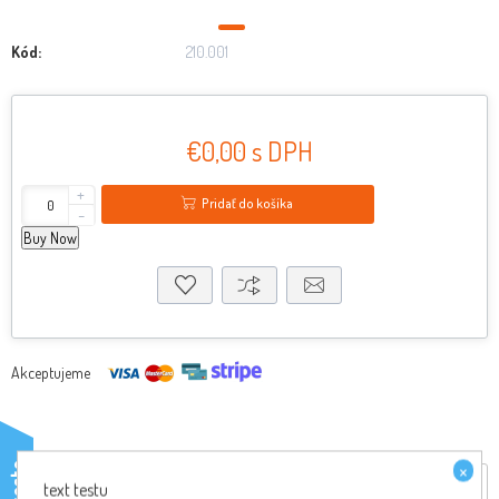
Kód:
210.001
€0,00 s DPH
+
Pridať do košíka
-
Buy Now
Akceptujeme
×
testo
Reviews
text testu