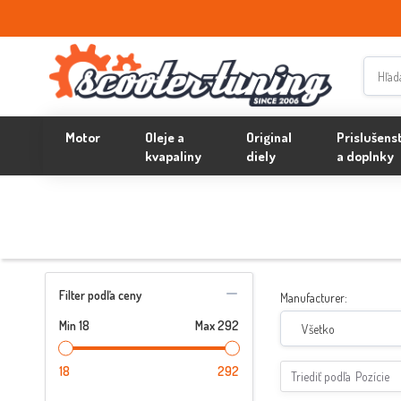
Motor
Oleje a
Original
Prislušens
kvapaliny
diely
a doplnky
Filter podľa ceny
Manufacturer:
Min
18
Max
292
Všetko
18
292
Triediť podľa
Pozície