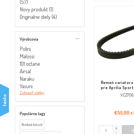
(57)
Novy produkt (1)
Originalne diely (4)
Výrobcovia
Polini
Malossi
101 octane
Airsal
Naraku
Remeň variatora
Yasuni
pre Aprilia Sport
Rambla, Piaggio 
Zobraziť všetky
VC2706
testo
125cc
€55,00 s
Populárne tagy
Brzdové kotúče