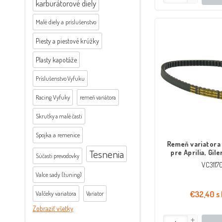
karburátorové diely
Malé diely a príslušenstvo
Piesty a piestové krúžky
Plasty kapotáže
Príslušenstvo Vyfuku
Racing Vyfuky
remeň variátora
Skrutky a malé časti
Spojka a remenice
Remeň variatora
Tesnenia
pre Aprilia, Gile
Súčasti prevodovky
dlhá ver
VC3117
Valce sady (tuning)
€32,40 s
Valčeky variatora
Variator
Zobraziť všetky