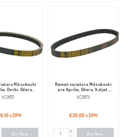
iatora Mitsuboshi
Remeň variatora Mitsuboshi
lia, Derbi, Gilera
pre Aprilia, Gilera, Italjet,
nner, Piaggio Fly,
Piaggio 125, 150 2T
VC31172
VC31173
Vespa LX, S, Sprint
125, 150
9,10 s DPH
€30,60 s DPH
Buy Now
Buy Now