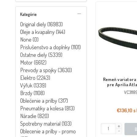
Kategórie
Original diely (16983)
Oleje a kvapaliny (144)
None (0)
Prislušenstvo a doplnky (1101)
Ostatne diely (5339)
Motor (6612)
Prevody a spojky (3630)
Elektro (2243)
Remeň variatora
Výfuk (1339)
pre Aprilia Atl
Piaggio X9
Brzdy (1108)
VC3118
Oblečenie a prilby (317)
Pneumatiky a kolesa (813)
€136,10 s
Náradie (820)
Spotrebny material (103)
Oblecenie a prilby - promo