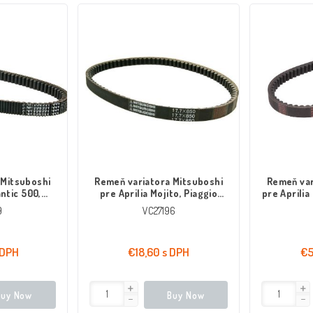
 Mitsuboshi
Remeň variatora Mitsuboshi
Remeň var
antic 500,
pre Aprilia Mojito, Piaggio
pre Aprilia
 00-03
Hexagon LX4, Liberty 125 98-
9
VC27196
01
 DPH
€18,60 s DPH
€5
Buy Now
Buy Now