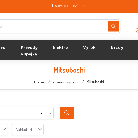
Testovacia prevádzka
tvo
Prevody
Elektro
Výfuk
Brzdy
a spojky
Mitsuboshi
/
/
Mitsuboshi
Domov
Zoznam výrobcu
×
Náhľad
10