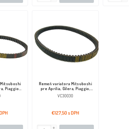
 Mitsuboshi
Remeň variatora Mitsuboshi
ra, Piaggio
pre Aprilia, Gilera, Piaggio,
zia
Peugeot, Malaguti 400, 500cc
0
VC30030
 DPH
€127,50 s DPH