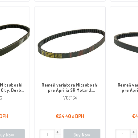
 Mitsuboshi
Remeň variatora Mitsuboshi
Remeň var
 City, Derbi
pre Aprilia SR Motard,
pre Apri
Beverly, X10
Scarabeo, Piaggio Fly, Liberty
Nexus, Ru
6
VC31164
TPH
Liberty, 
 DPH
€24,40 s DPH
€4
Buy Now
Buy Now