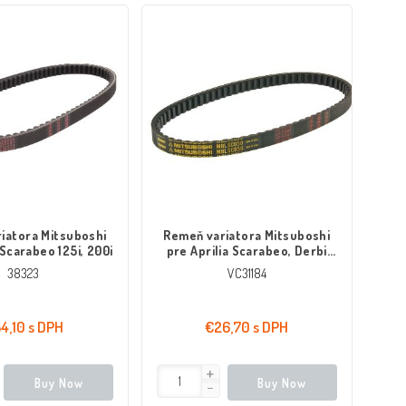
iatora Mitsuboshi
Remeň variatora Mitsuboshi
 Scarabeo 125i, 200i
pre Aprilia Scarabeo, Derbi
Atlantis, Piaggio Fly 50 4-takt
38323
VC31184
4,10 s DPH
€26,70 s DPH
Buy Now
Buy Now