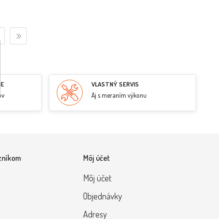
RE
VLASTNÝ SERVIS
ov
Aj s meraním výkonu
zníkom
Môj účet
Môj účet
Objednávky
Adresy