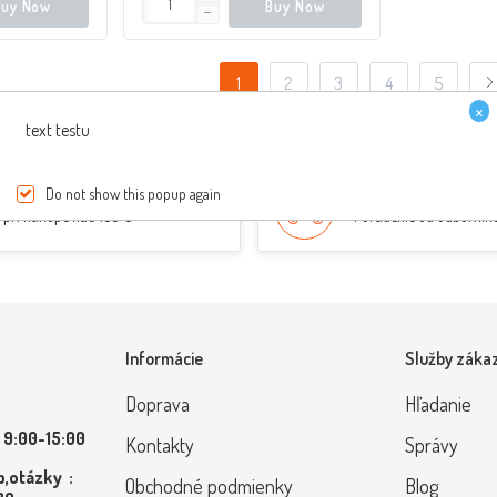
Buy Now
Buy Now
1
2
3
4
5
×
text testu
PREPRAVA ZDARMA
ŠPECIALISTI NA SKÚT
Do not show this popup again
pri nákupe nad 150 €
Poradenie od odborník
Informácie
Služby záka
Doprava
Hľadanie
 9:00-15:00
Kontakty
Správy
,otázky :
Obchodné podmienky
Blog