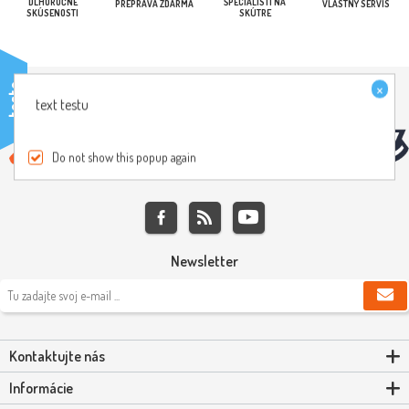
DLHOROČNÉ
ŠPECIALISTI NA
PREPRAVA ZDARMA
VLASTNÝ SERVIS
SKÚSENOSTI
SKÚTRE
×
testo
text testu
Do not show this popup again
Newsletter
Kontaktujte nás
Informácie