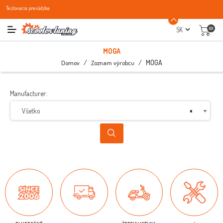
Testovacia prevádzka
(0)
MOGA
/
/
MOGA
Domov
Zoznam výrobcu
Manufacturer:
Všetko
×