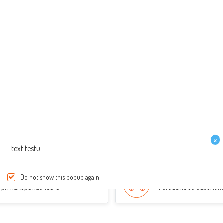
×
text testu
PREPRAVA ZDARMA
ŠPECIALISTI NA SKÚT
Do not show this popup again
pri nákupe nad 150 €
Poradenie od odborník