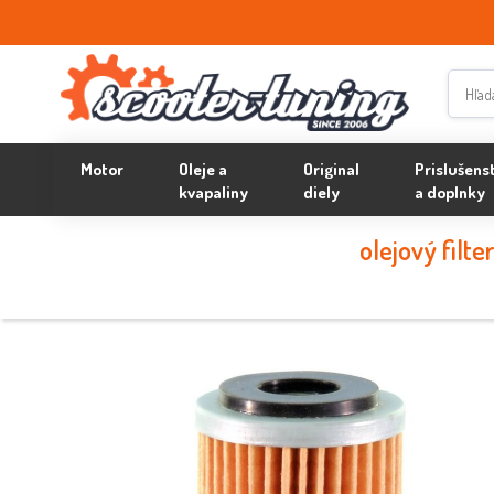
Motor
Oleje a
Original
Prislušens
kvapaliny
diely
a doplnky
olejový filt