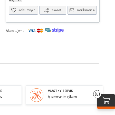
Do obľúbených
Porovnať
Email kamaráta
Akceptujeme
RE
VLASTNÝ SERVIS
(0)
ov
Aj s meraním výkonu