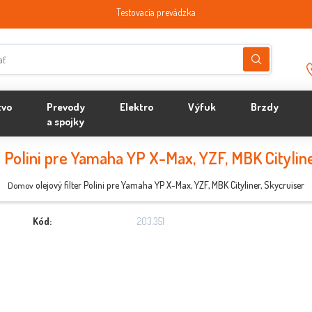
Testovacia prevádzka
tvo
Prevody
Elektro
Výfuk
Brzdy
a spojky
er Polini pre Yamaha YP X-Max, YZF, MBK Cityline
olejový filter Polini pre Yamaha YP X-Max, YZF, MBK Cityliner, Skycruiser
Domov
Kód:
203.351