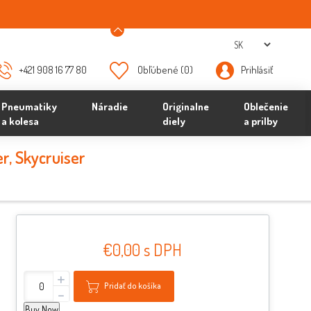
+421 908 16 77 80
Obľúbené
(0)
Prihlásiť
Pneumatiky
Náradie
Originalne
Oblečenie
a kolesa
diely
a prilby
r, Skycruiser
€0,00 s DPH
+
Pridať do košíka
-
Buy Now