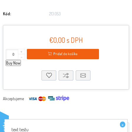
Kód:
213.053
€0,00 s DPH
+
Pridať do košíka
-
Buy Now
Akceptujeme
×
testo
Reviews
text testu