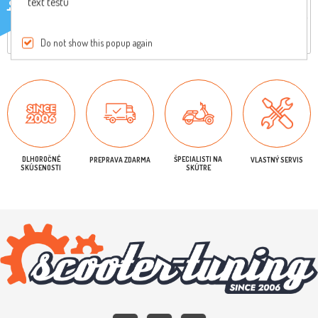
text testu
Reviews
Iba registrovaní užívatelia môžu písať recenzie
Do not show this popup again
DLHOROČNÉ
ŠPECIALISTI NA
PREPRAVA ZDARMA
VLASTNÝ SERVIS
SKÚSENOSTI
SKÚTRE