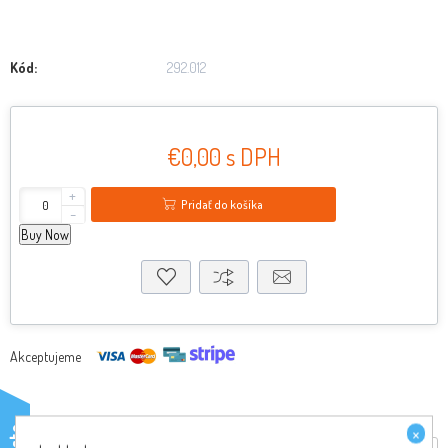
Kód:
292.012
€0,00 s DPH
+
Pridať do košíka
-
Buy Now
Akceptujeme
×
testo