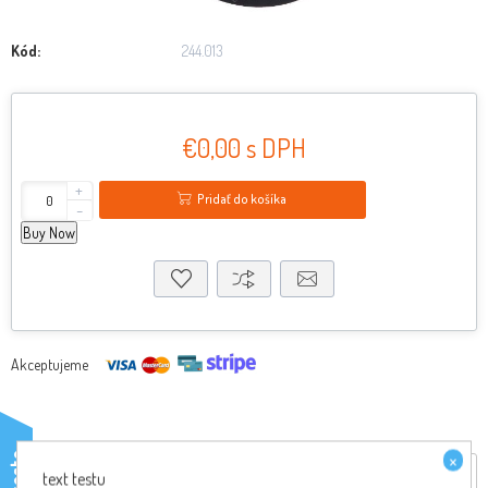
Kód:
244.013
€0,00 s DPH
+
Pridať do košíka
-
Buy Now
Akceptujeme
×
testo
Reviews
text testu