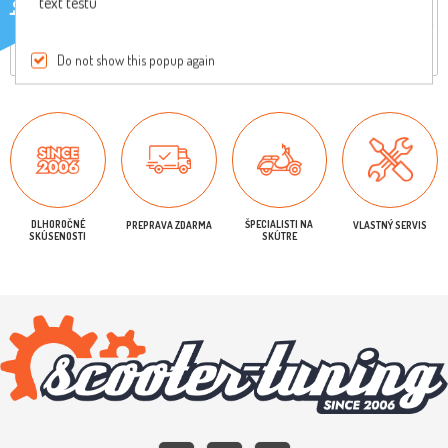
text testu
Reviews
Iba registrovaní užívatelia môžu písať recenzie
Do not show this popup again
DLHOROČNÉ
ŠPECIALISTI NA
PREPRAVA ZDARMA
VLASTNÝ SERVIS
SKÚSENOSTI
SKÚTRE