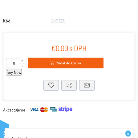
Kód:
209.025
€0,00 s DPH
+
Pridať do košíka
-
Buy Now
Akceptujeme
×
testo