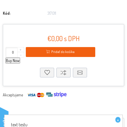
Kód:
317.011
€0,00 s DPH
+
Pridať do košíka
-
Buy Now
Akceptujeme
×
testo
Reviews
text testu