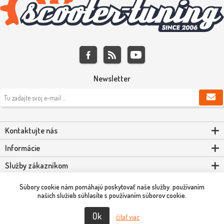
Newsletter
Kontaktujte nás
Informácie
Služby zákazníkom
Môj účet
Súbory cookie nám pomáhajú poskytovať naše služby. používaním
našich služieb súhlasíte s používaním súborov cookie.
Ok
Copyright © 2026 Scooter-Tuning SK. Všetky práva vyhradené.
čítať viac