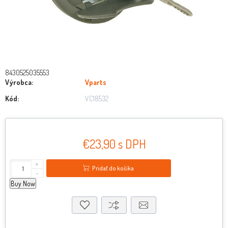
8430525035553
Výrobca:
Vparts
Kód:
VC18532
€23,90 s DPH
+
Pridať do košíka
-
Buy Now