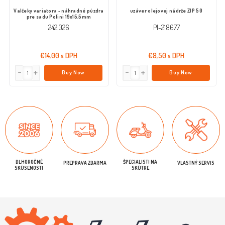
Valčeky variatora - náhradné púzdra
uzáver olejovej nádrže ZIP 50
pre sadu Polini 19x15.5mm
242.026
PI-218677
€14,00 s DPH
€8,50 s DPH
Buy Now
Buy Now
DLHOROČNÉ
ŠPECIALISTI NA
PREPRAVA ZDARMA
VLASTNÝ SERVIS
SKÚSENOSTI
SKÚTRE