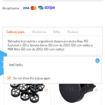
Akceptujeme
Celkový popis
Vhodné na
Štítky
Reviews
Náhradný kryt nádrže v originálnom dizajne pre skútre Rieju RS1
Evolution (-02) a Yamaha Aerox (50 ccm do 2003, 100 ccm všetky a
MBK Nitro (50 ccm do 2003, 100 ccm všetky).
×
testo
Zákazníci, ktorí si kúpili tento tovar, kúpili aj
text testu
Do not show this popup again