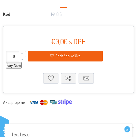
Kód:
144.015
€0,00 s DPH
+
Pridať do košíka
-
Buy Now
Akceptujeme
×
testo
Reviews
text testu