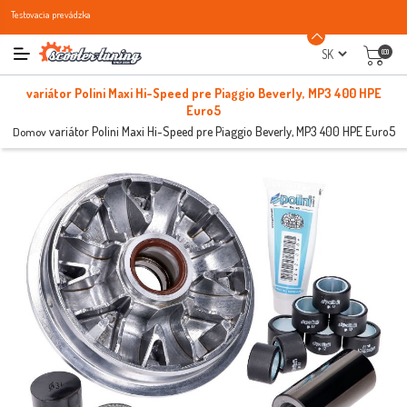
Testovacia prevádzka
(0)
variátor Polini Maxi Hi-Speed pre Piaggio Beverly, MP3 400 HPE
Euro5
variátor Polini Maxi Hi-Speed pre Piaggio Beverly, MP3 400 HPE Euro5
Domov