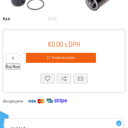
Kód:
241.76
€0,00 s DPH
+
Pridať do košíka
-
Buy Now
Akceptujeme
×
testo