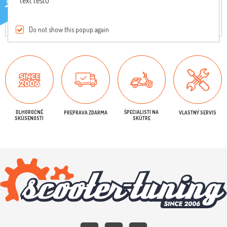
text testu
Reviews
Iba registrovaní užívatelia môžu písať recenzie
Do not show this popup again
DLHOROČNÉ
ŠPECIALISTI NA
PREPRAVA ZDARMA
VLASTNÝ SERVIS
SKÚSENOSTI
SKÚTRE