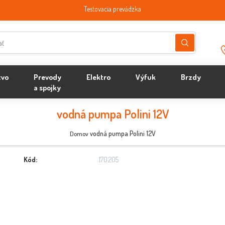
Testovacia prevádzka
tvo
Prevody
Elektro
Výfuk
Brzdy
a spojky
vodná pumpa Polini 12V
vodná pumpa Polini 12V
Domov
Kód:
170.205