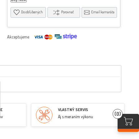
Do obľúbených
Porovnať
Email kamaráta
Akceptujeme
RE
VLASTNÝ SERVIS
(0)
ov
Aj s meraním výkonu