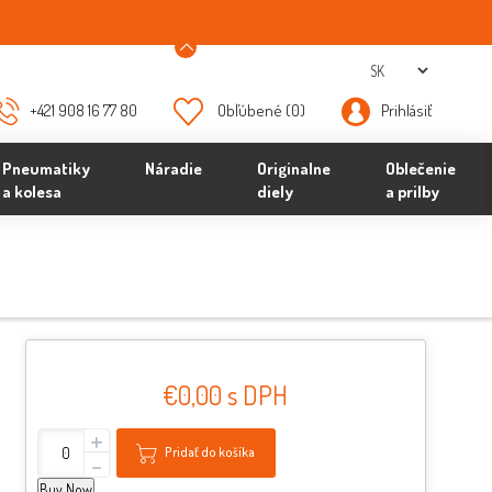
+421 908 16 77 80
Obľúbené
(0)
Prihlásiť
Pneumatiky
Náradie
Originalne
Oblečenie
a kolesa
diely
a prilby
€0,00 s DPH
+
Pridať do košíka
-
Buy Now