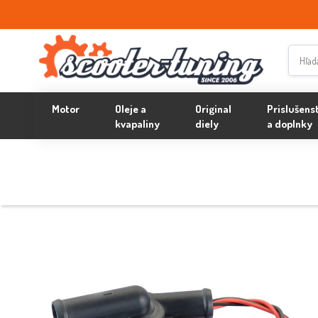
Motor
Oleje a
Original
Prislušens
kvapaliny
diely
a doplnky