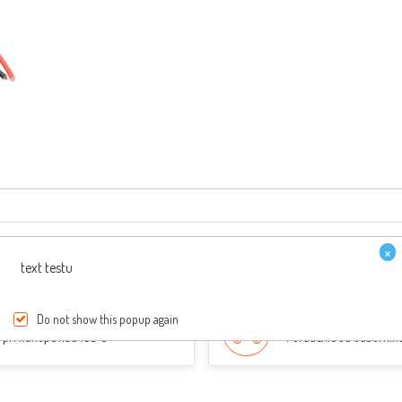
×
text testu
PREPRAVA ZDARMA
ŠPECIALISTI NA SKÚT
Do not show this popup again
pri nákupe nad 150 €
Poradenie od odborník