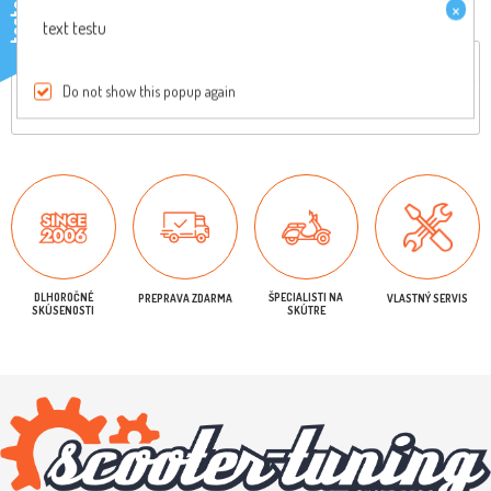
×
testo
text testu
Celkový popis
Reviews
Do not show this popup again
Originálny diel, pre viac informácií nás kontaktujte
DLHOROČNÉ
ŠPECIALISTI NA
PREPRAVA ZDARMA
VLASTNÝ SERVIS
SKÚSENOSTI
SKÚTRE