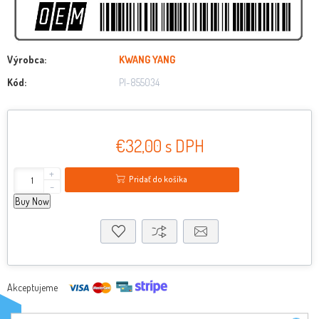
Výrobca:
KWANG YANG
Kód:
PI-855034
€32,00 s DPH
+
Pridať do košíka
-
Buy Now
Akceptujeme