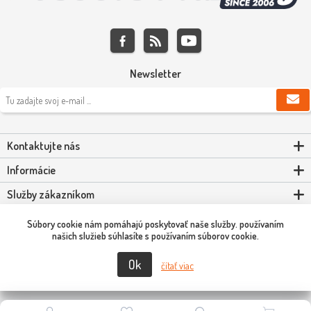
Newsletter
Kontaktujte nás
Informácie
Služby zákazníkom
Môj účet
Súbory cookie nám pomáhajú poskytovať naše služby. používaním
našich služieb súhlasíte s používaním súborov cookie.
Ok
Copyright © 2026 Scooter-Tuning SK. Všetky práva vyhradené.
čítať viac