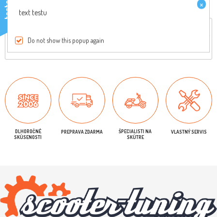
×
testo
text testu
Celkový popis
Reviews
Do not show this popup again
Originálny diel, pre viac informácií nás kontaktujte
DLHOROČNÉ
ŠPECIALISTI NA
PREPRAVA ZDARMA
VLASTNÝ SERVIS
SKÚSENOSTI
SKÚTRE