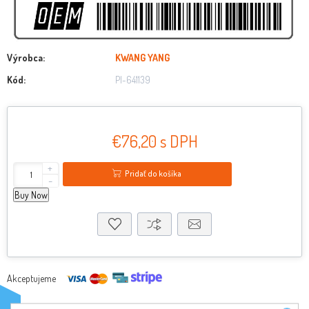
Výrobca:
KWANG YANG
Kód:
PI-641139
€76,20 s DPH
+
Pridať do košíka
-
Buy Now
Akceptujeme