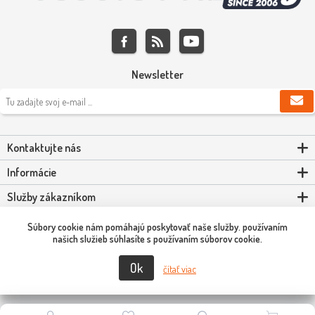
Newsletter
Kontaktujte nás
Informácie
Služby zákazníkom
Môj účet
Súbory cookie nám pomáhajú poskytovať naše služby. používaním
našich služieb súhlasíte s používaním súborov cookie.
Ok
Copyright © 2026 Scooter-Tuning SK. Všetky práva vyhradené.
čítať viac