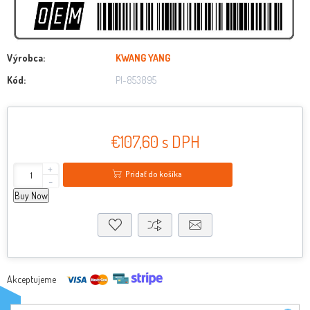
Výrobca:
KWANG YANG
Kód:
PI-853895
€107,60 s DPH
+
Pridať do košíka
-
Buy Now
Akceptujeme