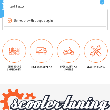
×
testo
text testu
Celkový popis
Reviews
Do not show this popup again
Originálny diel, pre viac informácií nás kontaktujte
DLHOROČNÉ
ŠPECIALISTI NA
PREPRAVA ZDARMA
VLASTNÝ SERVIS
SKÚSENOSTI
SKÚTRE