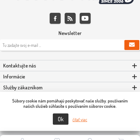
Newsletter
Kontaktujte nás
Informácie
Služby zákazníkom
Môj účet
Súbory cookie nám pomáhajú poskytovať naše služby. používaním
našich služieb súhlasíte s používaním súborov cookie.
Ok
Copyright © 2026 Scooter-Tuning SK. Všetky práva vyhradené.
čítať viac