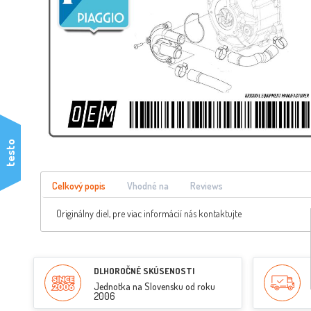
testo
Celkový popis
Vhodné na
Reviews
Originálny diel, pre viac informácií nás kontaktujte
DLHOROČNÉ SKÚSENOSTI
Jednotka na Slovensku od roku
2006