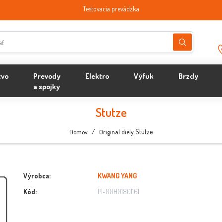
Testovacia prevádzka
tvo
Prevody
Elektro
Výfuk
Brzdy
a spojky
Stutze
/
Stutze
Domov
Original diely
Výrobca:
KWANG YANG
Kód:
PI-00H01801161