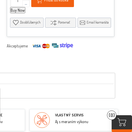
Pridať do košíka
-
Buy Now
Do obľúbených
Porovnať
Email kamaráta
Akceptujeme
(0)
RE
VLASTNÝ SERVIS
ov
Aj s meraním výkonu