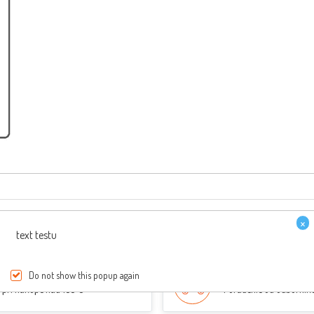
×
text testu
PREPRAVA ZDARMA
ŠPECIALISTI NA SKÚT
Do not show this popup again
pri nákupe nad 150 €
Poradenie od odborník