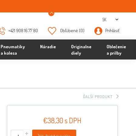
+421 908 16 77 80
Obľúbené
(0)
Prihlásiť
Pneumatiky
Náradie
Originalne
Oblečenie
a kolesa
diely
a prilby
ĎALŠÍ PRODUKT
€38,30 s DPH
+