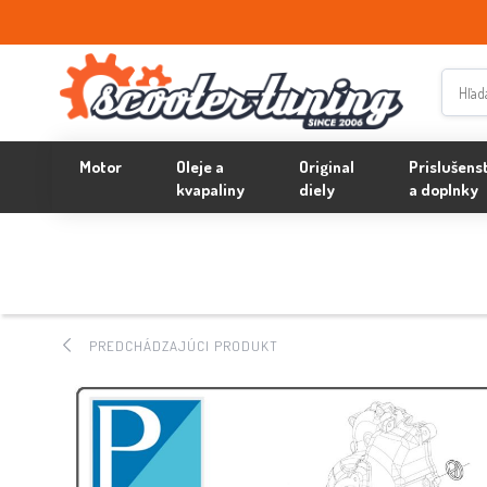
Motor
Oleje a
Original
Prislušens
kvapaliny
diely
a doplnky
PREDCHÁDZAJÚCI PRODUKT