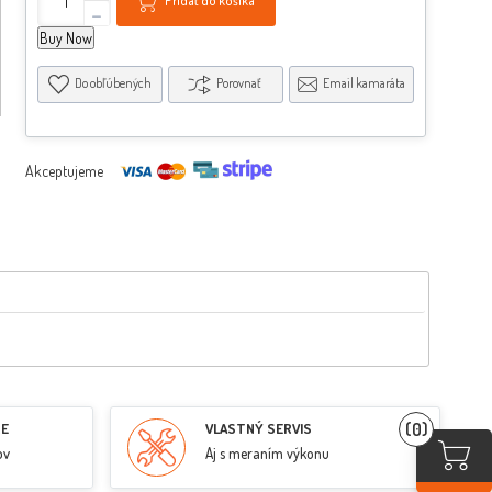
Pridať do košíka
-
Buy Now
Do obľúbených
Porovnať
Email kamaráta
Akceptujeme
(0)
RE
VLASTNÝ SERVIS
ov
Aj s meraním výkonu