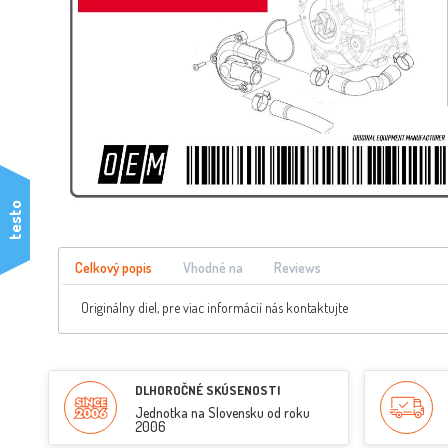
testo
Celkový popis
Vhodné na
Reviews
Originálny diel, pre viac informácií nás kontaktujte
DLHOROČNÉ SKÚSENOSTI
Jednotka na Slovensku od roku
2006