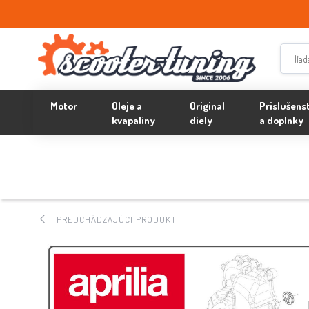
Motor
Oleje a
Original
Prislušens
kvapaliny
diely
a doplnky
PREDCHÁDZAJÚCI PRODUKT