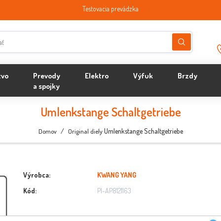
Testovacia prevádzka
tvo
Prevody
Elektro
Výfuk
Brzdy
a spojky
Umlenkstange Schaltgetriebe
/
Umlenkstange Schaltgetriebe
Domov
Original diely
Výrobca:
KWANG YANG
Kód:
PI-AP8121163