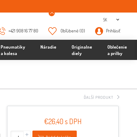
+421 908 16 77 80
Obľúbené
(0)
Prihlásiť
Pneumatiky
Náradie
Originalne
Oblečenie
a kolesa
diely
a prilby
ĎALŠÍ PRODUKT
€26,40 s DPH
+